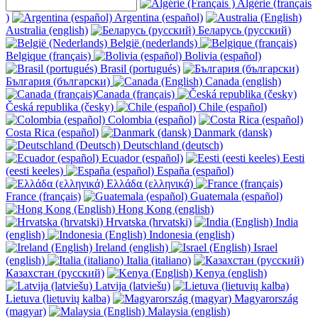
Algérie (français
)
Argentina (español)
Australia (english)
Беларусь (русский)
België (nederlands)
Belgique (français)
Bolivia (español)
Brasil (portugués)
България (български)
Canada (english)
Canada (français)
Česká republika (česky)
Chile (español)
Colombia (español)
Costa Rica (español)
Danmark (dansk)
Deutschland (deutsch)
Ecuador (español)
Eesti
(eesti keeles)
España (español)
Ελλάδα (ελληνικά)
France (français)
Guatemala (español)
Hong Kong (english)
Hrvatska (hrvatski)
India
(english)
Indonesia (english)
Ireland (english)
Israel
(english)
Italia (italiano)
Казахстан (русский)
Kenya (english)
Latvija (latviešu)
Lietuva (lietuvių kalba)
Magyarország
(magyar)
Malaysia (english)