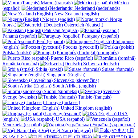
Maroc (français)
México
(español)
Nederland (nederlands)
New Zealand (english)
Nigeria (english)
Norge
(norsk)
Österreich (deutsch)
Pakistan (english)
Panamá (español)
Paraguay (español)
Perú (español)
Philippines
(english)
Россия (русский)
Polska (polski)
Portugal (português)
Puerto Rico (español)
România (română)
Schweiz (deutsch)
Srbija (srpski)
Suisse (français)
Singapore (English)
Slovensko (slovenčina)
South Afrika (english)
Suomi (suomeksi)
Sverige (svenska)
Tunisie (français)
Türkiye (türkçesi)
United Kingdom (english)
Uruguay (español)
USA
(english)
USA (español)
Venezuela (español)
Україна (українська)
Việt Nam (tiếng việt)
日
本 (やまと)
中国 (中国語)
한