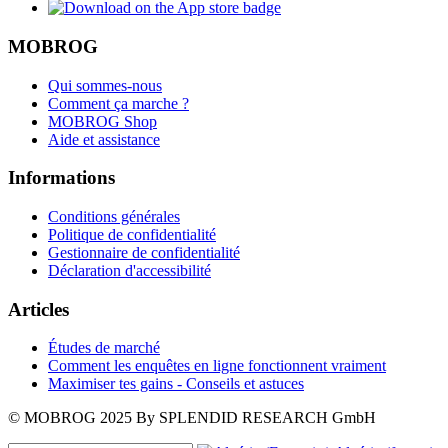
MOBROG
Qui sommes-nous
Comment ça marche ?
MOBROG Shop
Aide et assistance
Informations
Conditions générales
Politique de confidentialité
Gestionnaire de confidentialité
Déclaration d'accessibilité
Articles
Études de marché
Comment les enquêtes en ligne fonctionnent vraiment
Maximiser tes gains - Conseils et astuces
© MOBROG
2025
By SPLENDID RESEARCH GmbH