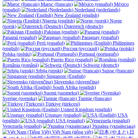
Maroc (français)
México
(español)
Nederland (nederlands)
New Zealand (english)
Nigeria (english)
Norge
(norsk)
Österreich (deutsch)
Pakistan (english)
Panamá (español)
Paraguay (español)
Perú (español)
Philippines
(english)
Россия (русский)
Polska (polski)
Portugal (português)
Puerto Rico (español)
România (română)
Schweiz (deutsch)
Srbija (srpski)
Suisse (français)
Singapore (English)
Slovensko (slovenčina)
South Afrika (english)
Suomi (suomeksi)
Sverige (svenska)
Tunisie (français)
Türkiye (türkçesi)
United Kingdom (english)
Uruguay (español)
USA
(english)
USA (español)
Venezuela (español)
Україна (українська)
Việt Nam (tiếng việt)
日