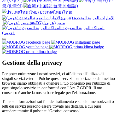
本 (やまと)
中国 (中国語)
한
국 (한국인)
台湾 (中国語)
ประเทศไทย (ไทย)
الإمارات العربية المتحدة (عربي)
المملكة العربية السعودية
(عربي)‎ ‎
Gestione della privacy
Per poter ottimizzare i nostri servizi, ci affidiamo all'utilizzo di
singoli servizi esterni. Poiché questi servizi memorizzano dati nel tuo
browser, siamo obbligati a ottenere il tuo consenso per l'utilizzo di
ogni singolo servizio in conformità con l'Art. 7 GDPR. Il tuo
consenso è anche la nostra base legale per l'elaborazione.
Tutte le informazioni sui fini del trattamento e sui dati memorizzati o
letti dai servizi possono essere trovate nei dettagli, a cui puoi
accedere tramite il pulsante "Gestisci consenso".