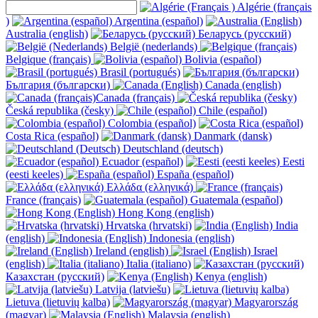
Algérie (français
)
Argentina (español)
Australia (english)
Беларусь (русский)
België (nederlands)
Belgique (français)
Bolivia (español)
Brasil (portugués)
България (български)
Canada (english)
Canada (français)
Česká republika (česky)
Chile (español)
Colombia (español)
Costa Rica (español)
Danmark (dansk)
Deutschland (deutsch)
Ecuador (español)
Eesti
(eesti keeles)
España (español)
Ελλάδα (ελληνικά)
France (français)
Guatemala (español)
Hong Kong (english)
Hrvatska (hrvatski)
India
(english)
Indonesia (english)
Ireland (english)
Israel
(english)
Italia (italiano)
Казахстан (русский)
Kenya (english)
Latvija (latviešu)
Lietuva (lietuvių kalba)
Magyarország
(magyar)
Malaysia (english)