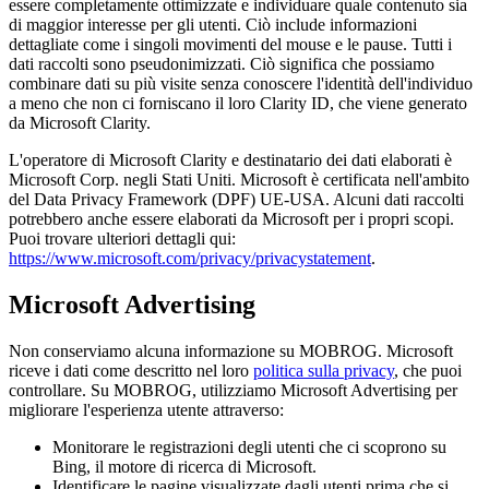
essere completamente ottimizzate e individuare quale contenuto sia
di maggior interesse per gli utenti. Ciò include informazioni
dettagliate come i singoli movimenti del mouse e le pause. Tutti i
dati raccolti sono pseudonimizzati. Ciò significa che possiamo
combinare dati su più visite senza conoscere l'identità dell'individuo
a meno che non ci forniscano il loro Clarity ID, che viene generato
da Microsoft Clarity.
L'operatore di Microsoft Clarity e destinatario dei dati elaborati è
Microsoft Corp. negli Stati Uniti. Microsoft è certificata nell'ambito
del Data Privacy Framework (DPF) UE-USA. Alcuni dati raccolti
potrebbero anche essere elaborati da Microsoft per i propri scopi.
Puoi trovare ulteriori dettagli qui:
https://www.microsoft.com/privacy/privacystatement
.
Microsoft Advertising
Non conserviamo alcuna informazione su MOBROG. Microsoft
riceve i dati come descritto nel loro
politica sulla privacy
, che puoi
controllare. Su MOBROG, utilizziamo Microsoft Advertising per
migliorare l'esperienza utente attraverso:
Monitorare le registrazioni degli utenti che ci scoprono su
Bing, il motore di ricerca di Microsoft.
Identificare le pagine visualizzate dagli utenti prima che si