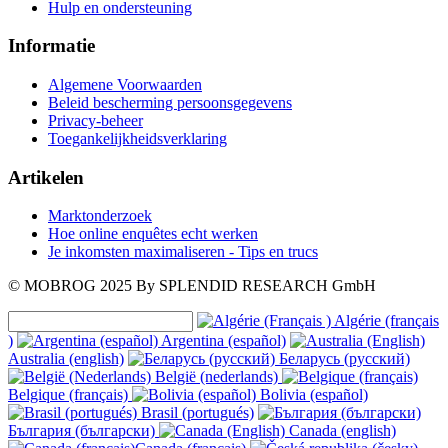
Hulp en ondersteuning
Informatie
Algemene Voorwaarden
Beleid bescherming persoonsgegevens
Privacy-beheer
Toegankelijkheidsverklaring
Artikelen
Marktonderzoek
Hoe online enquêtes echt werken
Je inkomsten maximaliseren - Tips en trucs
© MOBROG
2025
By SPLENDID RESEARCH GmbH
Algérie (français
)
Argentina (español)
Australia (english)
Беларусь (русский)
België (nederlands)
Belgique (français)
Bolivia (español)
Brasil (portugués)
България (български)
Canada (english)