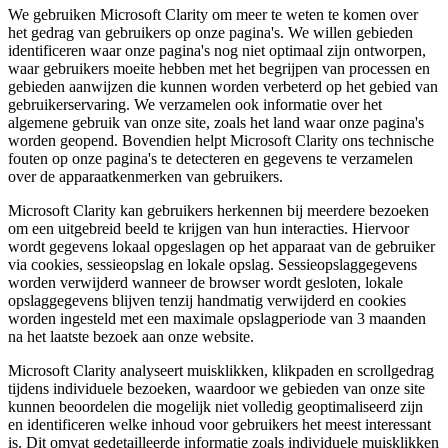
We gebruiken Microsoft Clarity om meer te weten te komen over
het gedrag van gebruikers op onze pagina's. We willen gebieden
identificeren waar onze pagina's nog niet optimaal zijn ontworpen,
waar gebruikers moeite hebben met het begrijpen van processen en
gebieden aanwijzen die kunnen worden verbeterd op het gebied van
gebruikerservaring. We verzamelen ook informatie over het
algemene gebruik van onze site, zoals het land waar onze pagina's
worden geopend. Bovendien helpt Microsoft Clarity ons technische
fouten op onze pagina's te detecteren en gegevens te verzamelen
over de apparaatkenmerken van gebruikers.
Microsoft Clarity kan gebruikers herkennen bij meerdere bezoeken
om een uitgebreid beeld te krijgen van hun interacties. Hiervoor
wordt gegevens lokaal opgeslagen op het apparaat van de gebruiker
via cookies, sessieopslag en lokale opslag. Sessieopslaggegevens
worden verwijderd wanneer de browser wordt gesloten, lokale
opslaggegevens blijven tenzij handmatig verwijderd en cookies
worden ingesteld met een maximale opslagperiode van 3 maanden
na het laatste bezoek aan onze website.
Microsoft Clarity analyseert muisklikken, klikpaden en scrollgedrag
tijdens individuele bezoeken, waardoor we gebieden van onze site
kunnen beoordelen die mogelijk niet volledig geoptimaliseerd zijn
en identificeren welke inhoud voor gebruikers het meest interessant
is. Dit omvat gedetailleerde informatie zoals individuele muisklikken