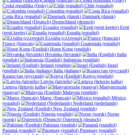
Canada (français)
Česká republika (česky)
Chile (español)
Colombia (español)
Costa Rica (español)
Danmark (dansk)
Deutschland (deutsch)
Ecuador (español)
Eesti
(eesti keeles)
España (español)
Ελλάδα (ελληνικά)
France (français)
Guatemala (español)
Hong Kong (english)
Hrvatska (hrvatski)
India
(english)
Indonesia (english)
Ireland (english)
Israel
(english)
Italia (italiano)
Казахстан (русский)
Kenya (english)
Latvija (latviešu)
Lietuva (lietuvių kalba)
Magyarország
(magyar)
Malaysia (english)
Maroc (français)
México
(español)
Nederland (nederlands)
New Zealand (english)
Nigeria (english)
Norge
(norsk)
Österreich (deutsch)
Pakistan (english)
Panamá (español)
Paraguay (español)