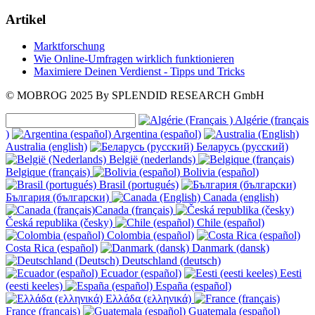
Artikel
Marktforschung
Wie Online-Umfragen wirklich funktionieren
Maximiere Deinen Verdienst - Tipps und Tricks
© MOBROG
2025
By SPLENDID RESEARCH GmbH
Algérie (français
)
Argentina (español)
Australia (english)
Беларусь (русский)
België (nederlands)
Belgique (français)
Bolivia (español)
Brasil (portugués)
България (български)
Canada (english)
Canada (français)
Česká republika (česky)
Chile (español)
Colombia (español)
Costa Rica (español)
Danmark (dansk)
Deutschland (deutsch)
Ecuador (español)
Eesti
(eesti keeles)
España (español)
Ελλάδα (ελληνικά)
France (français)
Guatemala (español)