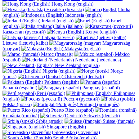
Hong Kong (english)
Hrvatska (hrvatski)
India
(english)
Indonesia (english)
Ireland (english)
Israel
(english)
Italia (italiano)
Казахстан (русский)
Kenya (english)
Latvija (latviešu)
Lietuva (lietuvių kalba)
Magyarország
(magyar)
Malaysia (english)
Maroc (français)
México
(español)
Nederland (nederlands)
New Zealand (english)
Nigeria (english)
Norge
(norsk)
Österreich (deutsch)
Pakistan (english)
Panamá (español)
Paraguay (español)
Perú (español)
Philippines
(english)
Россия (русский)
Polska (polski)
Portugal (português)
Puerto Rico (español)
România (română)
Schweiz (deutsch)
Srbija (srpski)
Suisse (français)
Singapore (English)
Slovensko (slovenčina)
South Afrika (english)