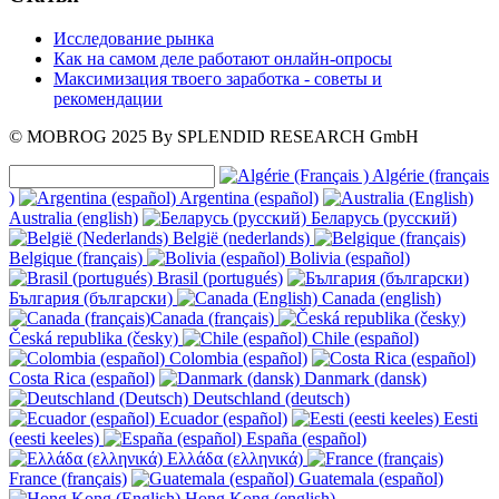
Исследование рынка
Как на самом деле работают онлайн-опросы
Максимизация твоего заработка - советы и
рекомендации
© MOBROG
2025
By SPLENDID RESEARCH GmbH
Algérie (français
)
Argentina (español)
Australia (english)
Беларусь (русский)
België (nederlands)
Belgique (français)
Bolivia (español)
Brasil (portugués)
България (български)
Canada (english)
Canada (français)
Česká republika (česky)
Chile (español)
Colombia (español)
Costa Rica (español)
Danmark (dansk)
Deutschland (deutsch)
Ecuador (español)
Eesti
(eesti keeles)
España (español)
Ελλάδα (ελληνικά)
France (français)
Guatemala (español)
Hong Kong (english)