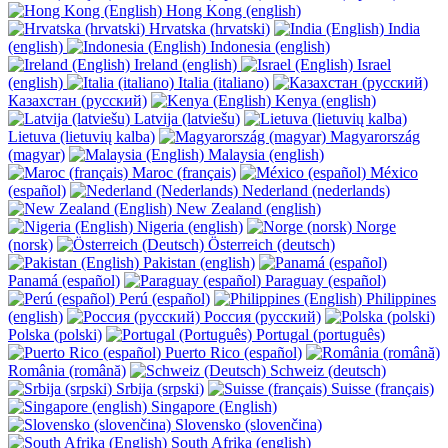
Hong Kong (english)
Hrvatska (hrvatski)
India
(english)
Indonesia (english)
Ireland (english)
Israel
(english)
Italia (italiano)
Казахстан (русский)
Kenya (english)
Latvija (latviešu)
Lietuva (lietuvių kalba)
Magyarország
(magyar)
Malaysia (english)
Maroc (français)
México
(español)
Nederland (nederlands)
New Zealand (english)
Nigeria (english)
Norge
(norsk)
Österreich (deutsch)
Pakistan (english)
Panamá (español)
Paraguay (español)
Perú (español)
Philippines
(english)
Россия (русский)
Polska (polski)
Portugal (português)
Puerto Rico (español)
România (română)
Schweiz (deutsch)
Srbija (srpski)
Suisse (français)
Singapore (English)
Slovensko (slovenčina)
South Afrika (english)