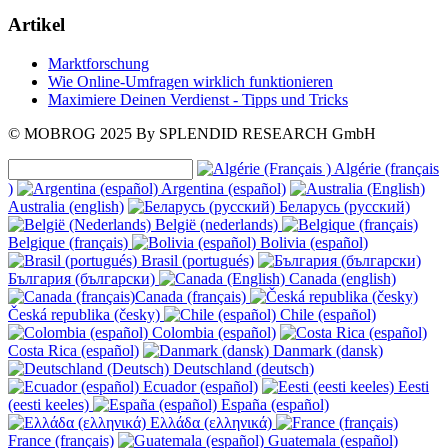
Artikel
Marktforschung
Wie Online-Umfragen wirklich funktionieren
Maximiere Deinen Verdienst - Tipps und Tricks
© MOBROG
2025
By SPLENDID RESEARCH GmbH
Algérie (français
)
Argentina (español)
Australia (english)
Беларусь (русский)
België (nederlands)
Belgique (français)
Bolivia (español)
Brasil (portugués)
България (български)
Canada (english)
Canada (français)
Česká republika (česky)
Chile (español)
Colombia (español)
Costa Rica (español)
Danmark (dansk)
Deutschland (deutsch)
Ecuador (español)
Eesti
(eesti keeles)
España (español)
Ελλάδα (ελληνικά)
France (français)
Guatemala (español)