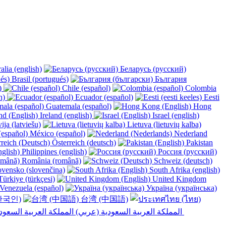
alia (english)
Беларусь (русский)
Brasil (portugués)
България
y)
Chile (español)
Colombia
h)
Ecuador (español)
Eesti
Guatemala (español)
Hong
Ireland (english)
Israel (english)
ija (latviešu)
Lietuva (lietuvių kalba)
México (español)
Nederland
Österreich (deutsch)
Pakistan
Philippines (english)
Россия (русский)
România (română)
Schweiz (deutsch)
vensko (slovenčina)
South Afrika (english)
ürkiye (türkçesi)
United Kingdom
Venezuela (español)
Україна (українська)
한국인)
台湾 (中国語)
المملكة العربية السعودية (عربي)‎ ‎