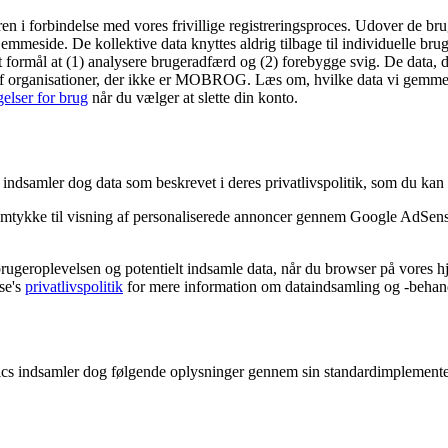
ren i forbindelse med vores frivillige registreringsproces. Udover de b
jemmeside. De kollektive data knyttes aldrig tilbage til individuelle brug
t formål at (1) analysere brugeradfærd og (2) forebygge svig. De data,
rives af organisationer, der ikke er MOBROG. Læs om, hvilke data vi ge
gelser for brug
når du vælger at slette din konto.
mler dog data som beskrevet i deres privatlivspolitik, som du kan 
tykke til visning af personaliserede annoncer gennem Google AdSense
ugeroplevelsen og potentielt indsamle data, når du browser på vores h
se's
privatlivspolitik
for mere information om dataindsamling og -behan
 indsamler dog følgende oplysninger gennem sin standardimplemente