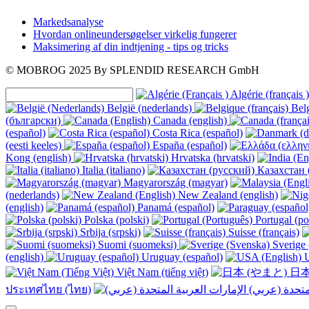
Markedsanalyse
Hvordan onlineundersøgelser virkelig fungerer
Maksimering af din indtjening - tips og tricks
© MOBROG
2025
By SPLENDID RESEARCH GmbH
Algérie (français )
België (nederlands)
Belg
(български)
Canada (english)
(español)
Costa Rica (español)
(eesti keeles)
España (español)
Kong (english)
Hrvatska (hrvatski)
Italia (italiano)
Казахстан 
Magyarország (magyar)
(nederlands)
New Zealand (english)
(english)
Panamá (español)
Polska (polski)
Portugal (po
Srbija (srpski)
Suisse (français)
Suomi (suomeksi)
Sverige 
(english)
Uruguay (español)
U
Việt Nam (tiếng việt)
日本
ประเทศไทย (ไทย)