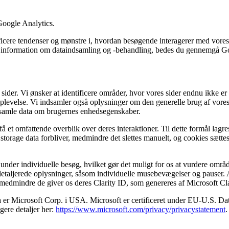
Google Analytics.
icere tendenser og mønstre i, hvordan besøgende interagerer med vores
re information om dataindsamling og -behandling, bedes du gennemgå G
sider. Vi ønsker at identificere områder, hvor vores sider endnu ikke er
plevelse. Vi indsamler også oplysninger om den generelle brug af vores 
ndsamle data om brugernes enhedsegenskaber.
få et omfattende overblik over deres interaktioner. Til dette formål lag
al storage data forbliver, medmindre det slettes manuelt, og cookies sæ
nder individuelle besøg, hvilket gør det muligt for os at vurdere områder
r detaljerede oplysninger, såsom individuelle musebevægelser og pauser. 
 medmindre de giver os deres Clarity ID, som genereres af Microsoft Cla
a er Microsoft Corp. i USA. Microsoft er certificeret under EU-U.S. 
gere detaljer her:
https://www.microsoft.com/privacy/privacystatement
.