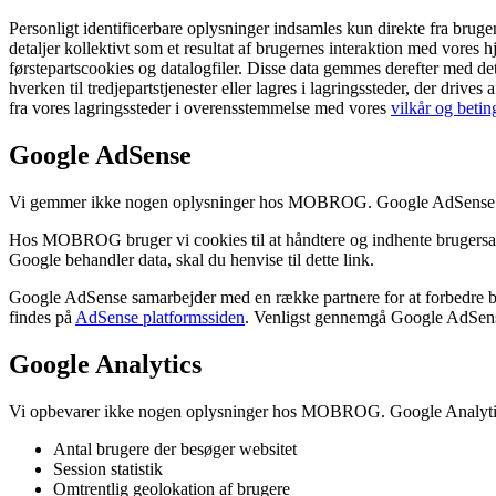
Personligt identificerbare oplysninger indsamles kun direkte fra bruge
detaljer kollektivt som et resultat af brugernes interaktion med vores h
førstepartscookies og datalogfiler. Disse data gemmes derefter med de
hverken til tredjepartstjenester eller lagres i lagringssteder, der d
fra vores lagringssteder i overensstemmelse med vores
vilkår og betin
Google AdSense
Vi gemmer ikke nogen oplysninger hos MOBROG. Google AdSense indsa
Hos MOBROG bruger vi cookies til at håndtere og indhente brugersam
Google behandler data, skal du henvise til dette link.
Google AdSense samarbejder med en række partnere for at forbedre br
findes på
AdSense platformssiden
. Venligst gennemgå Google AdSen
Google Analytics
Vi opbevarer ikke nogen oplysninger hos MOBROG. Google Analytics
Antal brugere der besøger websitet
Session statistik
Omtrentlig geolokation af brugere