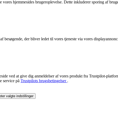
edre vores hjemmesides brugeroplevelse. Dette inkluderer sporing af b
et af besøgende, der bliver ledet til vores tjeneste via vores displayan
eside ved at give dig anmeldelser af vores produkt fra Trustpilot-platf
ne service på
Trustpilots brugsbetingelser
.
ter valgte indstillinger