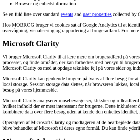
Browser og enhedsinformation
Se en fuld liste over standard
events
and
user properties
collected by 
Hos MOBROG bruger vi cookies sat af Google Analytics til at identif
overvågning, visualisering og rapportering af brugeradfærd. For me
Microsoft Clarity
Vi bruger Microsoft Clarity til at lære mere om brugeradfærd på vores 
processer, og finde områder, der kan forbedres med hensyn til brugero
Microsoft Clarity os med at opdage tekniske fejl på vores sider og i
Microsoft Clarity kan genkende brugere på tværs af flere besøg for at 
local storage. Session storage data slettes, når browseren lukkes, loc
besøg på vores hjemmeside.
Microsoft Clarity analyserer musebevægelser, klikstier og rulleadfærd u
hvilket indhold der er mest interessant for brugerne. Dette inkludere
kombinere data over flere besøg uden at kende den enkeltes identitet,
Operatøren af Microsoft Clarity og modtageren af de bearbejdede dat
blive behandlet af Microsoft til deres egne formål. Du kan finde yderli