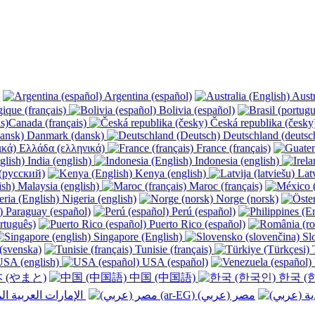
Argentina (español)
Austr
ique (français)
Bolivia (español)
Canada (français)
Česká republika (česk
Danmark (dansk)
Deutschland (deutsc
Ελλάδα (ελληνικά)
France (français)
India (english)
Indonesia (english)
(русский)
Kenya (english)
Latv
Malaysia (english)
Maroc (français)
Nigeria (english)
Norge (norsk)
Paraguay (español)
Perú (español)
rtuguês)
Puerto Rico (español)
Singapore (English)
Slo
(svenska)
Tunisie (français)
T
SA (english)
USA (español)
 (やまと)
中国 (中国語)
한국 (
الإمارات العربية المتحدة (عربي) ‎