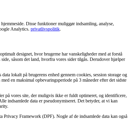
 hjemmeside. Disse funktioner muliggør indsamling, analyse,
oogle Analytics.
privatlivspolitik
.
 optimalt designet, hvor brugerne har vanskeligheder med at forstå
side, såsom det land, hvorfra vores sider tilgås. Derudover hjælper
res data lokalt på brugerens enhed gennem cookies, session storage og
ttes med en maksimal opbevaringsperiode på 3 måneder efter det sidste
 på vores site, der muligvis ikke er fuldt optimeret, og identificere,
Alle indsamlede data er pseudonymiseret. Det betyder, at vi kan
rity.
Data Privacy Framework (DPF). Nogle af de indsamlede data kan også