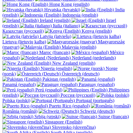
Hong Kong (english)
Hrvatska (hrvatski)
India
(english)
Indonesia (english)
Ireland (english)
Israel
(english)
Italia (italiano)
Казахстан (русский)
Kenya (english)
Latvija (latviešu)
Lietuva (lietuvių kalba)
Magyarország
(magyar)
Malaysia (english)
Maroc (français)
México
(español)
Nederland (nederlands)
New Zealand (english)
Nigeria (english)
Norge
(norsk)
Österreich (deutsch)
Pakistan (english)
Panamá (español)
Paraguay (español)
Perú (español)
Philippines
(english)
Россия (русский)
Polska (polski)
Portugal (português)
Puerto Rico (español)
România (română)
Schweiz (deutsch)
Srbija (srpski)
Suisse (français)
Singapore (English)
Slovensko (slovenčina)
South Afrika (english)