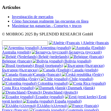
Artículos
Investigación de mercados
Cómo funcionan realmente las encuestas en línea
Maximizar tus ganancias - Consejos y trucos
© MOBROG
2025
By SPLENDID RESEARCH GmbH
Algérie (français
)
Argentina (español)
Australia (english)
Беларусь (русский)
België (nederlands)
Belgique (français)
Bolivia (español)
Brasil (portugués)
България (български)
Canada (english)
Canada (français)
Česká republika (česky)
Chile (español)
Colombia (español)
Costa Rica (español)
Danmark (dansk)
Deutschland (deutsch)
Ecuador (español)
Eesti
(eesti keeles)
España (español)
Ελλάδα (ελληνικά)
France (français)
Guatemala (español)