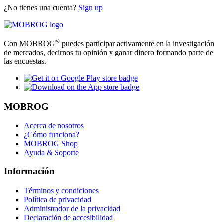
¿No tienes una cuenta?
Sign up
®
Con MOBROG
puedes participar activamente en la investigación
de mercados, decirnos tu opinión y ganar dinero formando parte de
las encuestas.
MOBROG
Acerca de nosotros
¿Cómo funciona?
MOBROG Shop
Ayuda & Soporte
Información
Términos y condiciones
Política de privacidad
Administrador de la privacidad
Declaración de accesibilidad