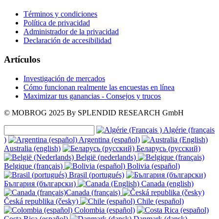
Términos y condiciones
Política de privacidad
Administrador de la privacidad
Declaración de accesibilidad
Artículos
Investigación de mercados
Cómo funcionan realmente las encuestas en línea
Maximizar tus ganancias - Consejos y trucos
© MOBROG
2025
By SPLENDID RESEARCH GmbH
Algérie (français
)
Argentina (español)
Australia (english)
Беларусь (русский)
België (nederlands)
Belgique (français)
Bolivia (español)
Brasil (portugués)
България (български)
Canada (english)
Canada (français)
Česká republika (česky)
Chile (español)
Colombia (español)
Costa Rica (español)
Danmark (dansk)