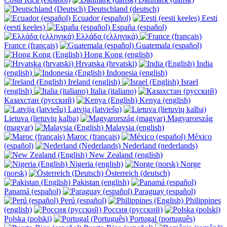
Deutschland (deutsch)
Ecuador (español)
Eesti
(eesti keeles)
España (español)
Ελλάδα (ελληνικά)
France (français)
Guatemala (español)
Hong Kong (english)
Hrvatska (hrvatski)
India
(english)
Indonesia (english)
Ireland (english)
Israel
(english)
Italia (italiano)
Казахстан (русский)
Kenya (english)
Latvija (latviešu)
Lietuva (lietuvių kalba)
Magyarország
(magyar)
Malaysia (english)
Maroc (français)
México
(español)
Nederland (nederlands)
New Zealand (english)
Nigeria (english)
Norge
(norsk)
Österreich (deutsch)
Pakistan (english)
Panamá (español)
Paraguay (español)
Perú (español)
Philippines
(english)
Россия (русский)
Polska (polski)
Portugal (português)