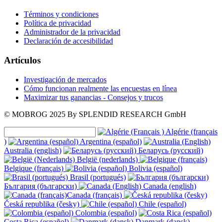
Términos y condiciones
Política de privacidad
Administrador de la privacidad
Declaración de accesibilidad
Artículos
Investigación de mercados
Cómo funcionan realmente las encuestas en línea
Maximizar tus ganancias - Consejos y trucos
© MOBROG
2025
By SPLENDID RESEARCH GmbH
Algérie (français
)
Argentina (español)
Australia (english)
Беларусь (русский)
België (nederlands)
Belgique (français)
Bolivia (español)
Brasil (portugués)
България (български)
Canada (english)
Canada (français)
Česká republika (česky)
Chile (español)
Colombia (español)
Costa Rica (español)
Danmark (dansk)