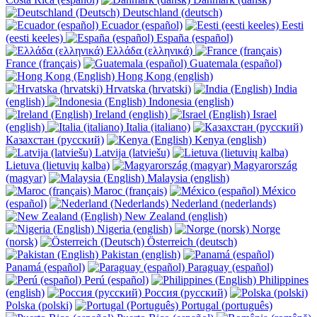
Deutschland (deutsch)
Ecuador (español)
Eesti
(eesti keeles)
España (español)
Ελλάδα (ελληνικά)
France (français)
Guatemala (español)
Hong Kong (english)
Hrvatska (hrvatski)
India
(english)
Indonesia (english)
Ireland (english)
Israel
(english)
Italia (italiano)
Казахстан (русский)
Kenya (english)
Latvija (latviešu)
Lietuva (lietuvių kalba)
Magyarország
(magyar)
Malaysia (english)
Maroc (français)
México
(español)
Nederland (nederlands)
New Zealand (english)
Nigeria (english)
Norge
(norsk)
Österreich (deutsch)
Pakistan (english)
Panamá (español)
Paraguay (español)
Perú (español)
Philippines
(english)
Россия (русский)
Polska (polski)
Portugal (português)